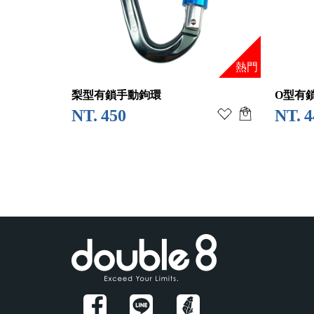
熱門
梨型有鎖手動鉤環
O型有鎖
450
4