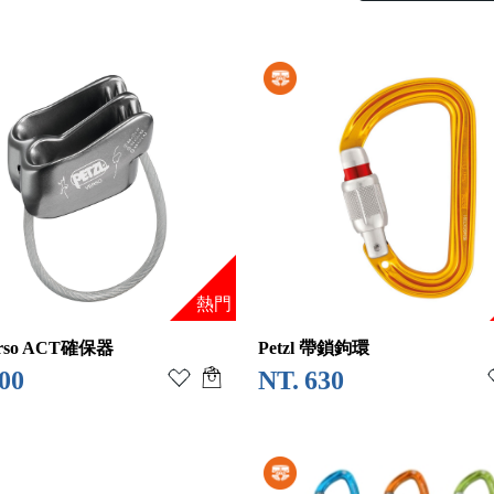
熱門
verso ACT確保器
Petzl 帶鎖鉤環
00
630