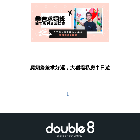
SEE MORE
爬姻緣線求好運，大稻埕私房半日遊
1