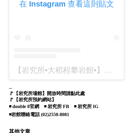
在 Instagram 查看這則貼文
【岩究所•大稻程攀岩館•】（@double8_climbing）分享的貼文
--
🚩
【岩究所場館】開放時間請點此處
🚩
【岩究所預約網站】
◾️
double 8官網
◾️
岩究所 FB
◾️
岩究所 IG
◾️岩館聯絡電話 (02)2550-8081
其他文章