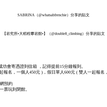
SABRINA（@whatsabfrenchie）分享的貼文
【岩究所•大稻程攀岩館•】（@double8_climbing）分享的貼文
成功會寄憑證到信箱 ，記得提前15分鐘報到。
一起報名，一個人450元 )，假日單人600元 ( 雙人一起報
上網預約
可以一票玩到閉館。