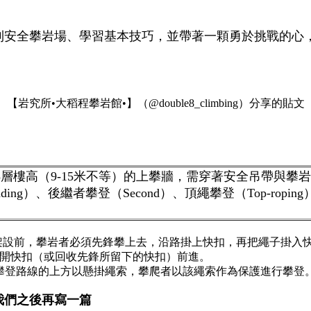
到安全攀岩場、學習基本技巧，並帶著一顆勇於挑戰的心
【岩究所•大稻程攀岩館•】（@double8_climbing）分享的貼文
層樓高（9-15米不等）的上攀牆，需穿著安全吊帶與攀
g）、後繼者攀登（Second）、頂繩攀登（Top-roping
尚未架設前，攀岩者必須先鋒攀上去，沿路掛上快扣，再把繩子掛入
路解開快扣（或回收先鋒所留下的快扣）前進。
架好在攀登路線的上方以懸掛繩索，攀爬者以該繩索作為保護進行攀登
我們之後再寫一篇