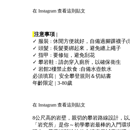
在 Instagram 查看這則貼文
注意事項 |
✓ 服裝 : 休閒方便就好，自備過腳踝襪子(現
✓ 頭髮 : 長髮要綁起來，避免纏上繩子
✓ 指甲 : 要修短，避免刮花
✓ 攀岩鞋 : 請勿穿入廁所，以確保衛生
✓ 岩館2樓禁止飲食 :自備水壺飲水
必須填寫 | 安全攀登規則＆切結書
年齡限定 | 3-80歲
在 Instagram 查看這則貼文
8公尺高的岩壁，親切的攀岩路線設計，以
「岩究所」是你～初學攀岩最棒的入門環