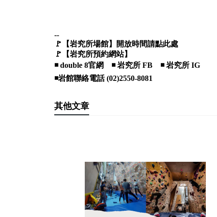
--
🚩
【岩究所場館】開放時間請點此處
🚩
【岩究所預約網站】
◾️
double 8官網
◾️
岩究所 FB
◾️
岩究所 IG
◾️岩館聯絡電話 (02)2550-8081
其他文章
SEE MORE