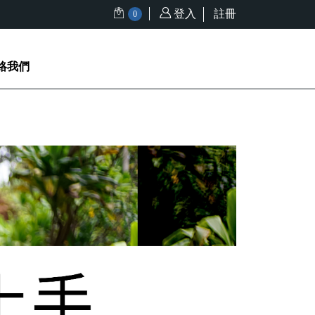
登入
註冊
0
絡我們
專賣
生活類商品
攀岩課程