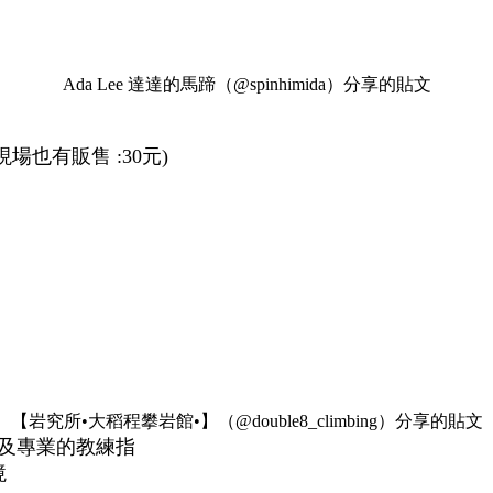
Ada Lee 達達的馬蹄（@spinhimida）分享的貼文
場也有販售 :30元)
【岩究所•大稻程攀岩館•】（@double8_climbing）分享的貼文
及專業的教練指
境